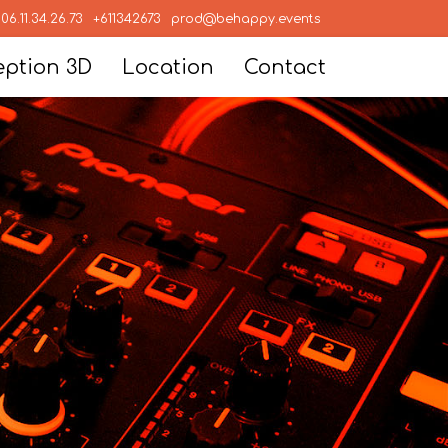
06.11.34.26.73
+611342673
prod@behappy.events
ption 3D
Location
Contact