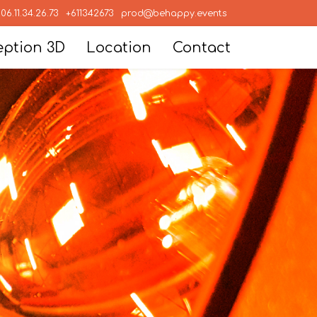
06.11.34.26.73
+611342673
prod@behappy.events
ption 3D
Location
Contact