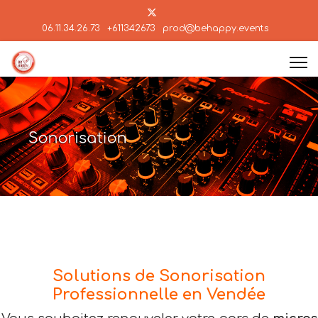
06.11.34.26.73
+611342673
prod@behappy.events
Solutions de Sonorisation
Professionnelle en Vendée